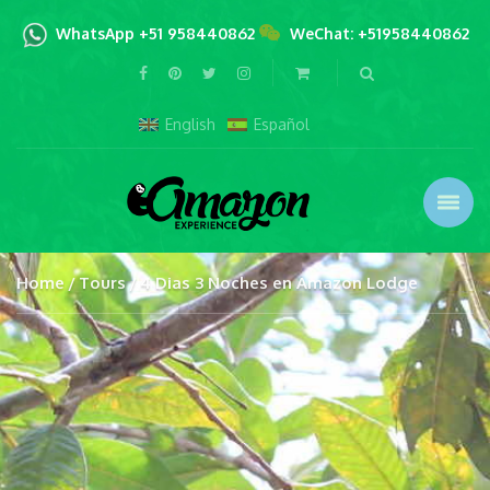
WhatsApp +51 958440862
WeChat: +51958440862
English
Español
Home
Tours
4 Dias 3 Noches en Amazon Lodge