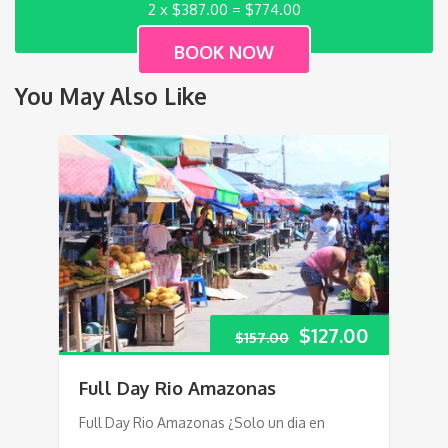
2 x
$
387.00
=
$
774.00
You May Also Like
$
127.00
$
157.00
Full Day Rio Amazonas
Full Day Rio Amazonas ¿Solo un dia en