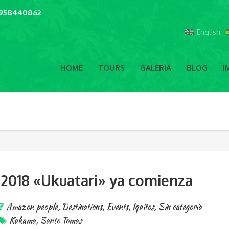
1958440862
English
HOME
TOURS
GALERIA
BLOG
I
 2018 «Ukuatari» ya comienza
Amazon people
,
Destinations
,
Events
,
Iquitos
,
Sin categoría
Kukama
,
Santo Tomas