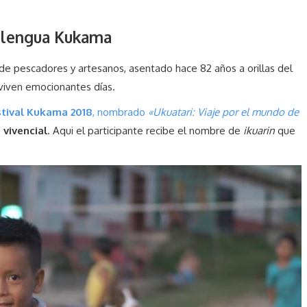
la lengua Kukama
 de pescadores y artesanos, asentado hace 82 años a orillas del
viven emocionantes días.
stival Kukama 2018
, nombrado
«Ukuatari: Viaje por el mundo de
 vivencial
. Aqui el participante recibe el nombre de
ikuarin
que